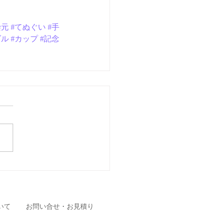
染元
#てぬぐい
#手
ダル
#カップ
#記念
いて
お問い合せ・お見積り