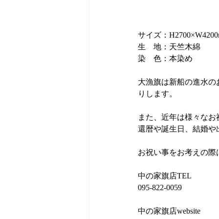
サイズ：H2700×W4200
生　地：天竺木綿
染　色：本染め
大漁旗は新船の進水の
りします。
また、近年は様々なお
還暦や誕生日、結婚や
お祝い事をお考えの際
中の家旗店TEL
095-822-0059
中の家旗店website