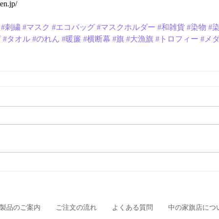
en.jp/
#刺繍
#マスク
#エコバッグ
#マスクホルダー
#和雑貨
#染物
#
ピ
#タオル
#のれん
#暖簾
#横断幕
#旗
#大漁旗
#トロフィー
#メ
製品のご案内
ご注文の流れ
よくある質問
中の家旗店につ