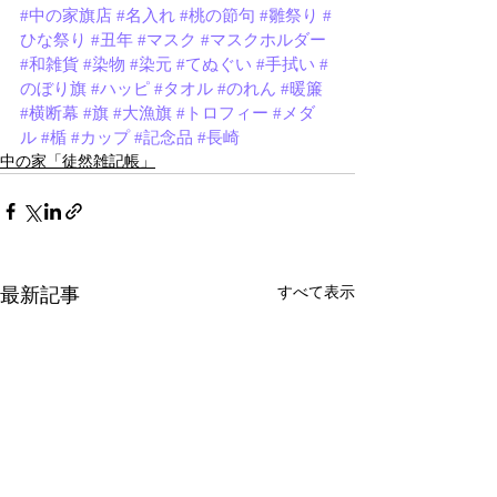
#中の家旗店
#名入れ
#桃の節句
#雛祭り
#
ひな祭り
#丑年
#マスク
#マスクホルダー
#和雑貨
#染物
#染元
#てぬぐい
#手拭い
#
のぼり旗
#ハッピ
#タオル
#のれん
#暖簾
#横断幕
#旗
#大漁旗
#トロフィー
#メダ
ル
#楯
#カップ
#記念品
#長崎
中の家「徒然雑記帳」
最新記事
すべて表示