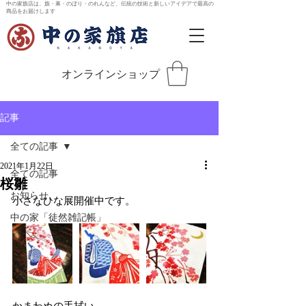
中の家旗店は、旗・幕・のぼり・のれんなど、伝統の技術と新しいアイデアで最高の
商品をお届けします
オンラインショップ
記事
全ての記事
2021年1月22日
全ての記事
桜雛
お知らせ
小さなひな展開催中です。
中の家「徒然雑記帳」