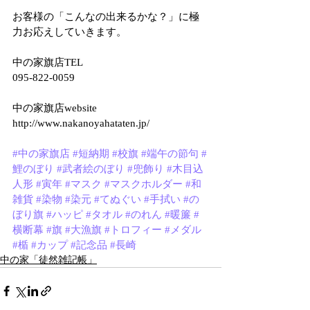
お客様の「こんなの出来るかな？」に極
力お応えしていきます。
中の家旗店TEL
095-822-0059
中の家旗店website
http://www.nakanoyahataten.jp/
#中の家旗店
#短納期
#校旗
#端午の節句
#
鯉のぼり
#武者絵のぼり
#兜飾り
#木目込
人形
#寅年
#マスク
#マスクホルダー
#和
雑貨
#染物
#染元
#てぬぐい
#手拭い
#の
ぼり旗
#ハッピ
#タオル
#のれん
#暖簾
#
横断幕
#旗
#大漁旗
#トロフィー
#メダル
#楯
#カップ
#記念品
#長崎
中の家「徒然雑記帳」