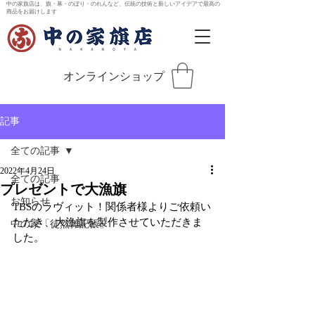
中の家旗店は、旗・幕・のぼり・のれんなど、伝統の技術と新しいアイデアで最高の
商品をお届けします
オンラインショップ
記事
全ての記事
2022年4月24日
全ての記事
プレゼントで大漁旗
お知らせ
TBSのラヴィット！関係者様よりご依頼い
ただき、大漁旗を製作させていただきま
中の家「徒然雑記帳」
した。