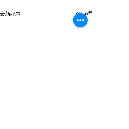
最新記事
すべて表示
ハッピ
コメント
校旗と歴代校長